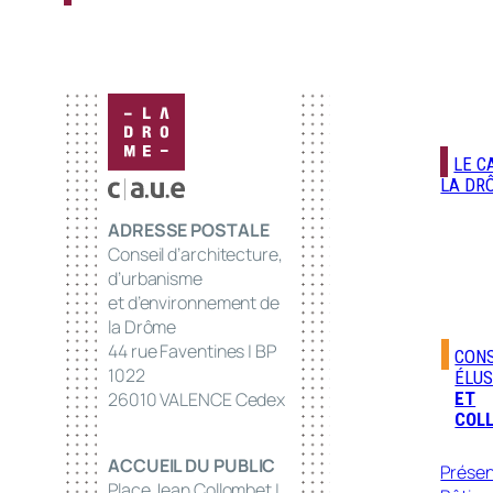
LE C
LA DR
ADRESSE POSTALE
Conseil d’architecture,
d’urbanisme
et d’environnement de
la Drôme
44 rue Faventines | BP
CONS
1022
ÉLUS
ET
26010 VALENCE Cedex
COLL
ACCUEIL DU PUBLIC
Présen
Place Jean Collombet |