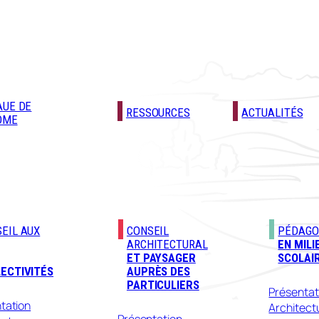
AUE DE
RESSOURCES
ACTUALITÉS
ÔME
EIL AUX
CONSEIL
PÉDAGO
ARCHITECTURAL
EN MILI
ET PAYSAGER
SCOLAI
ECTIVITÉS
AUPRÈS DES
PARTICULIERS
Présentat
tation
Architect
Présentation