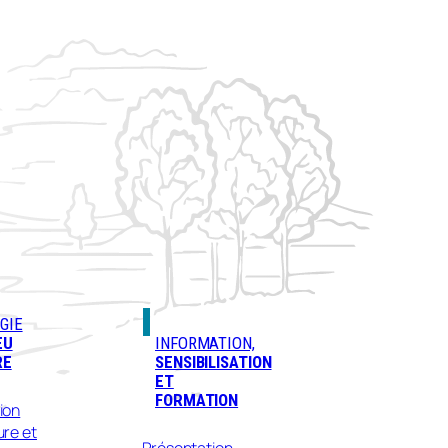
GIE
EU
INFORMATION,
RE
SENSIBILISATION
ET
FORMATION
ion
ure et
Présentation