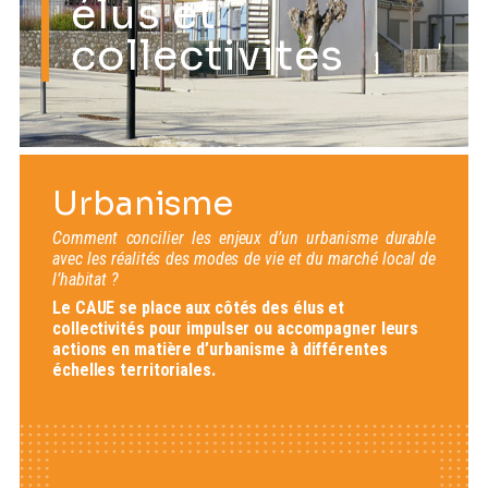
élus et
collectivités
Urbanisme
Comment concilier les enjeux d’un urbanisme durable
avec les réalités des modes de vie et du marché local de
l’habitat ?
Le CAUE se place aux côtés des élus et
collectivités pour impulser ou accompagner leurs
actions en matière d’urbanisme à différentes
échelles territoriales.