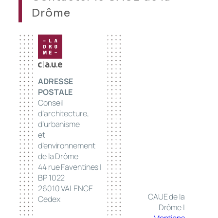
Drôme
ADRESSE
POSTALE
Conseil
d’architecture,
d’urbanisme
et
d’environnement
de la Drôme
44 rue Faventines |
BP 1022
26010 VALENCE
CAUE de la
Cedex
Drôme |