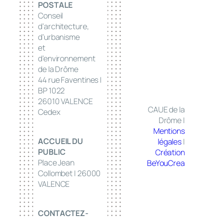
POSTALE
Conseil
d’architecture,
d’urbanisme
et
d’environnement
de la Drôme
44 rue Faventines |
BP 1022
26010 VALENCE
CAUE de la
Cedex
Drôme |
Mentions
ACCUEIL DU
légales
|
PUBLIC
Création
Place Jean
BeYouCrea
Collombet | 26000
VALENCE
CONTACTEZ-