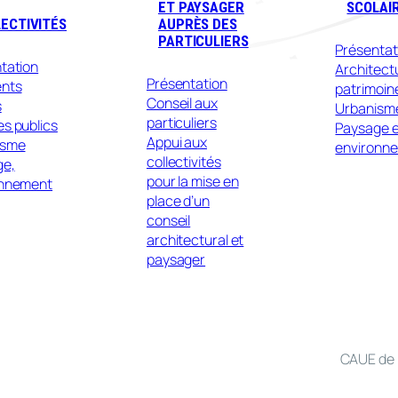
ET PAYSAGER
SCOLAI
ECTIVITÉS
AUPRÈS DES
PARTICULIERS
Présentat
tation
Architect
Présentation
ents
patrimoin
Conseil aux
s
Urbanism
particuliers
s publics
Paysage e
Appui aux
isme
environn
collectivités
ge,
pour la mise en
onnement
place d’un
conseil
architectural et
paysager
CAUE de 