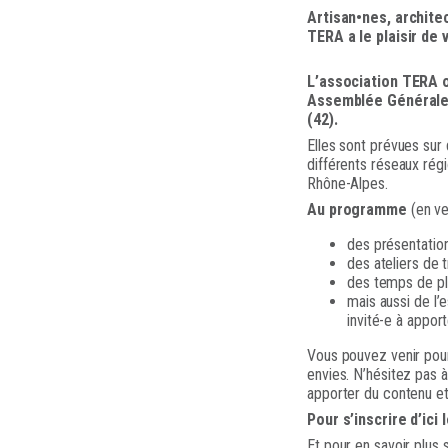
Artisan•nes, archite
TERA a le plaisir de
L’association TERA o
Assemblée Générale a
(42).
Elles sont prévues sur 
différents réseaux rég
Rhône-Alpes.
Au programme
(en ve
des présentatio
des ateliers de t
des temps de pl
mais aussi de l’
invité-e à appor
Vous pouvez venir pour
envies. N’hésitez pas à
apporter du contenu et
Pour s’inscrire d’ici
Et pour en savoir plus s