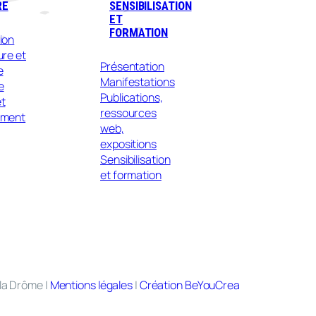
RE
SENSIBILISATION
ET
FORMATION
ion
ure et
Présentation
e
Manifestations
e
Publications,
t
ressources
ement
web,
expositions
Sensibilisation
et formation
la Drôme |
Mentions légales
|
Création BeYouCrea