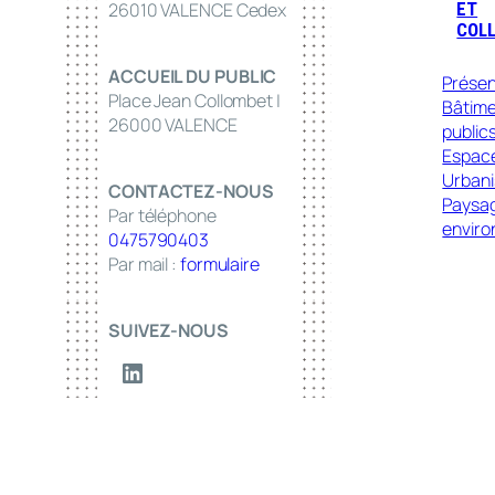
ET
26010 VALENCE Cedex
COLL
ACCUEIL DU PUBLIC
Présen
Place Jean Collombet |
Bâtim
26000 VALENCE
public
Espace
Urban
CONTACTEZ-NOUS
Paysa
Par téléphone
envir
0475790403
Par mail :
formulaire
SUIVEZ-NOUS