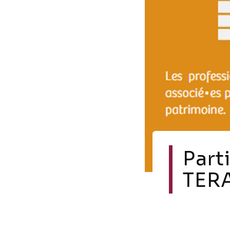
Part
TER