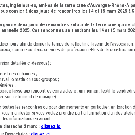
ctes, ingénieur•es, ami•es de la terre crue d’Auvergne-Rhône-Alpe
 vous convier à deux jours de rencontres les 14 et 15 mars 2025 à S
rganise deux jours de rencontres autour de la terre crue qui se c
nnuelle 2025. Ces rencontres se tiendront les 14 et 15 mars 202
deux jours afin de donner le temps de réfléchir à l’avenir de l’association,
ionaux, comme outil aux services de professionnel•les de la construction
rsion détaillée ci-dessous) :
ns et des échanges ;
ravail le matin en sous-groupes ;
énières ;
espace laissé aux rencontres conviviales et un moment festif le vendredi 
ter son instrument de musique).
 toutes les rencontres ou pour des moments en particulier, en fonction de
 vous manifester si vous voulez prendre part à l’animation d’un des ateli
 des informations en amont.
 le dimanche 2 mars :
cliquez ici
ur l’association :
cliquez ici