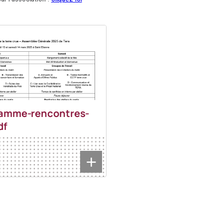
amme-rencontres-
df
+