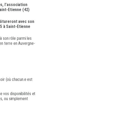
s, l’association
aint-Etienne (42)
lôtureront avec son
5 à Saint-Etienne
 à son rôle parmi les
 en terre en Auvergne-
soir (où chacun.e est
 vos disponibilités et
ers, ou simplement