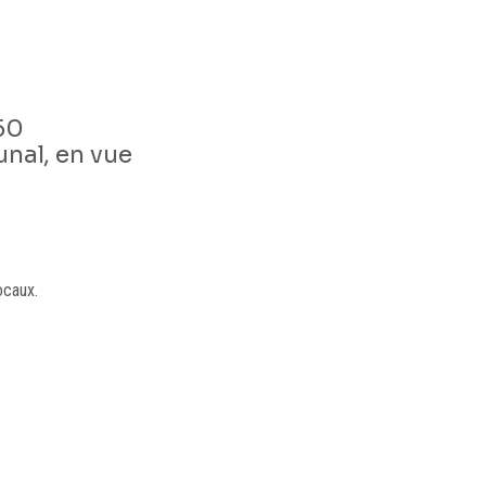
50
nal, en vue
ocaux.