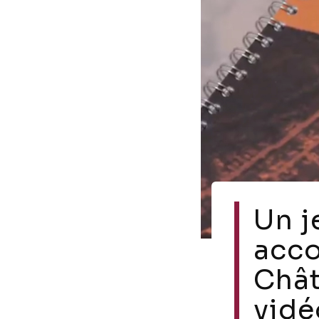
Un j
acco
Chât
vidé