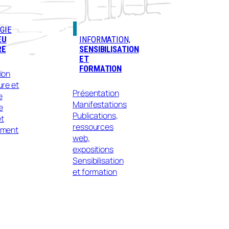
GIE
EU
INFORMATION,
RE
SENSIBILISATION
ET
FORMATION
ion
ure et
Présentation
e
Manifestations
e
Publications,
t
ressources
ement
web,
expositions
Sensibilisation
et formation