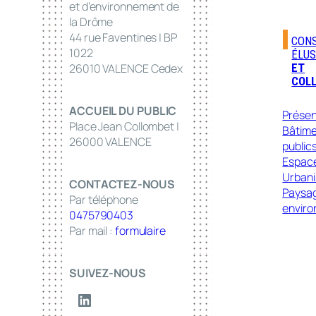
et d’environnement de
la Drôme
44 rue Faventines | BP
CONS
1022
ÉLUS
ET
26010 VALENCE Cedex
COLL
ACCUEIL DU PUBLIC
Présen
Place Jean Collombet |
Bâtim
26000 VALENCE
public
Espace
Urban
CONTACTEZ-NOUS
Paysa
Par téléphone
envir
0475790403
Par mail :
formulaire
SUIVEZ-NOUS