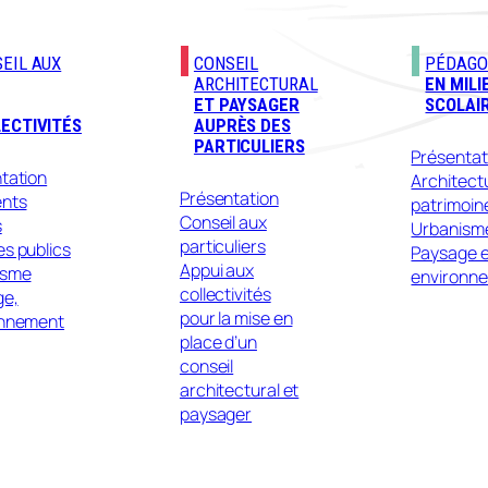
EIL AUX
CONSEIL
PÉDAGO
ARCHITECTURAL
EN MILI
ET PAYSAGER
SCOLAI
ECTIVITÉS
AUPRÈS DES
PARTICULIERS
Présentat
tation
Architect
Présentation
ents
patrimoin
Conseil aux
s
Urbanism
particuliers
s publics
Paysage e
Appui aux
isme
environn
collectivités
ge,
pour la mise en
onnement
place d’un
conseil
architectural et
paysager